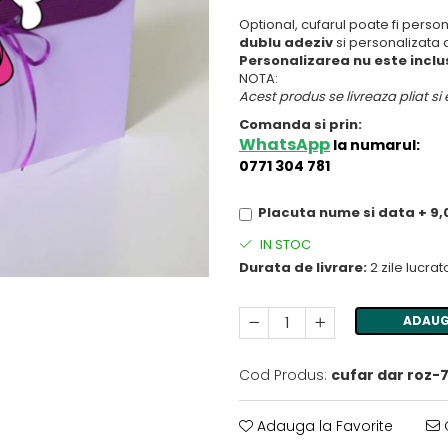
Optional, cufarul poate fi perso
dublu adeziv
si personalizata 
Personalizarea nu este inclus
NOTA:
Acest produs se livreaza pliat si
Comanda si prin:
WhatsApp
la numarul:
0771 304 781
Placuta nume si data + 9
IN STOC
Durata de livrare:
2 zile lucra
ADAUG
Cod Produs:
cufar dar roz-
Adauga la Favorite
C