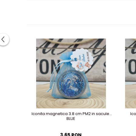
Iconita magnetica 3.8 cm PM2 in saculet
Ic
BLUE
3,65 RON