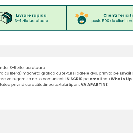
Livrare rapida
Clienti fericiti
3-4 zile lucratoare
peste 500 de clienti mu
a: 3-5 zile lucratoare
ra cu litera) macheta grafica cu textul si datele dvs. primita pe
Email
ficare va rugam sa ne-o comunicati
IN SCRIS
pe
email
sau
Whats Up
.
tatea privind corectitudinea textului tiparit
VA APARTINE
.