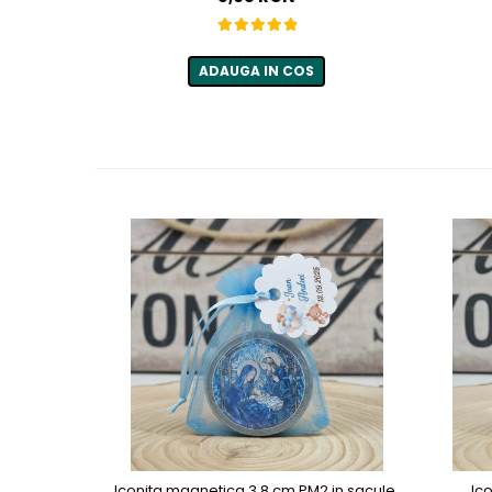
ADAUGA IN COS
Iconita magnetica 3.8 cm PM2 in saculet
Ic