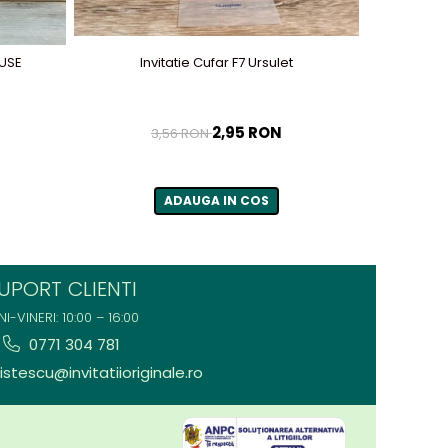
OUSE
Invitatie Cufar F7 Ursulet
2,95 RON
3,56 RON
ADAUGA IN COS
UPORT CLIENTI
NI-VINERI: 10:00 – 16:00
0771 304 781
stescu@invitatiioriginale.ro