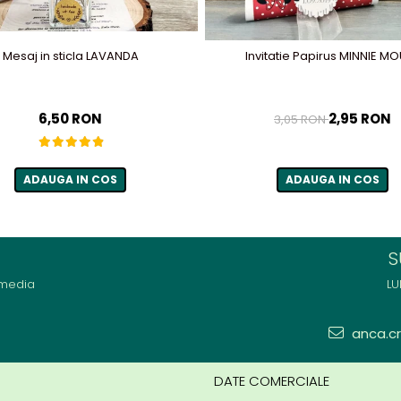
Mesaj in sticla LAVANDA
Invitatie Papirus MINNIE M
6,50 RON
2,95 RON
3,05 RON
ADAUGA IN COS
ADAUGA IN COS
S
 media
LU
anca.cri
DATE COMERCIALE