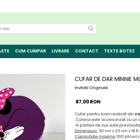
ASTE
CUM CUMPAR
LIVRARE
CONTACT
TEXTE BOTEZ
CUFAR DE DAR MINNIE 
Invitatii Originale
87,00 RON
Cufar pentru bani realizat din
ca
Cufarul este accesorizat cu un 
In partea de sus este prevazuta
Dimensiuni:
30 cm x 23 cm x 18.5
Capacitate maxima
300 plicuri 