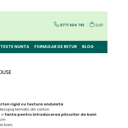
0771 304 781
0,00
TEXTE NUNTA
FORMULAR DE RETUR
BLOG
MOUSE
rton rigid cu textura ondulata
.
decupaj tematic din carton.
 o
fanta pentru introducerea plicurilor de bani
.
 cm
de bani.