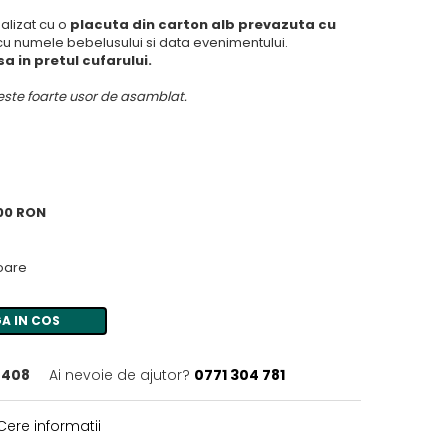
nalizat cu o
placuta din carton alb prevazuta cu
cu numele bebelusului si data evenimentului.
a in pretul cufarului.
 este foarte usor de asamblat.
,00 RON
toare
A IN COS
7408
Ai nevoie de ajutor?
0771 304 781
ere informatii