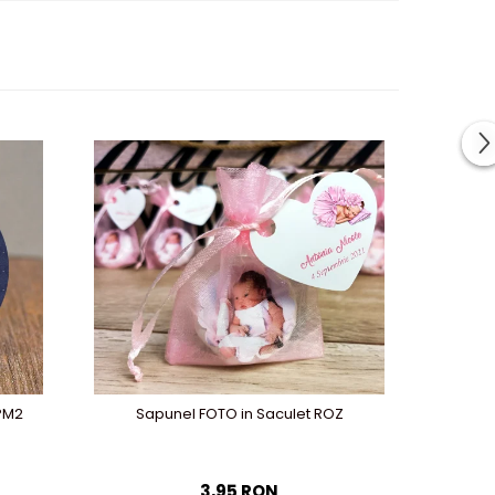
 PM2
Sapunel FOTO in Saculet ROZ
Borcane
3,95 RON