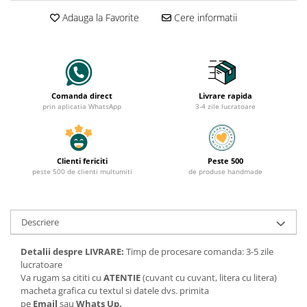
Adauga la Favorite
Cere informatii
Comanda direct
Livrare rapida
prin aplicatia WhatsApp
3-4 zile lucratoare
Clienti fericiti
Peste 500
peste 500 de clienti multumiti
de produse handmade
Descriere
Detalii despre LIVRARE:
Timp de procesare comanda: 3-5 zile
lucratoare
Va rugam sa cititi cu
ATENTIE
(cuvant cu cuvant, litera cu litera)
macheta grafica cu textul si datele dvs. primita
pe
Email
sau
Whats Up.