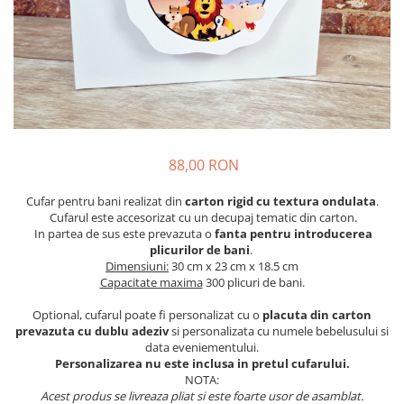
Meniuri & nr de BOTEZ
Pahare Miri & Nasi
Plicuri si cartoane pentru INVITATII
Cocarde nunta
TAVA pentru MOT
Inmormatare/pomana
Cruciulite de BOTEZ
Meniuri pentru NUNTA
Invitatii BANCHET
Decoratiuni NUNTA
Baloane & decoratiuni BOTEZ
88,00 RON
Trusouri & Lumanari Botez
Cufar pentru bani realizat din
carton rigid cu textura ondulata
.
Cufarul este accesorizat cu un decupaj tematic din carton.
In partea de sus este prevazuta o
fanta pentru introducerea
plicurilor de bani
.
Dimensiuni:
30 cm x 23 cm x 18.5 cm
Capacitate maxima
300 plicuri de bani.
Optional, cufarul poate fi personalizat cu o
placuta din carton
prevazuta cu dublu adeziv
si personalizata cu numele bebelusului si
data eveniementului.
Personalizarea nu este inclusa in pretul cufarului.
NOTA:
Acest produs se livreaza pliat si este foarte usor de asamblat.