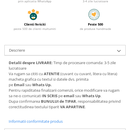
prin aplicatia WhatsApp
3-4 zile lucratoare
Clienti fericiti
Peste 500
peste 500 de clienti multumiti
de produse handmade
Descriere
Detalii despre LIVRARE:
Timp de procesare comanda: 3-5 zile
lucratoare
Va rugam sa cititi cu
ATENTIE
(cuvant cu cuvant, litera cu litera)
macheta grafica cu textul si datele dvs. primita
pe
Email
sau
Whats Up.
Pentru rapiditatea finalizarii comenzii, orice modificare va rugam
sa ne-o comunicati
IN SCRIS
pe
email
sau
Whats Up
.
Dupa confirmarea
BUNULUI de TIPAR
, responsabilitatea privind
corectitudinea textului tiparit
VA APARTINE
.
Informatii conformitate produs