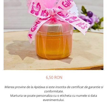
Meniuri & nr de BOTEZ
Pahare Miri & Nasi
Plicuri si cartoane pentru INVITATII
Cocarde nunta
TAVA pentru MOT
Inmormatare/pomana
Cruciulite de BOTEZ
Meniuri pentru NUNTA
Invitatii BANCHET
Decoratiuni NUNTA
Baloane & decoratiuni BOTEZ
Trusouri & Lumanari Botez
6,50 RON
Mierea provine de la Apidava si este insotita de certificat de garantie si
conformitate.
Marturia se poate personaliza cu o eticheta cu numele si data
evenimentului.