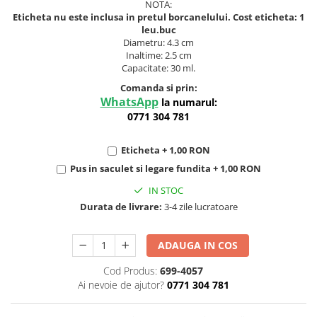
NOTA:
Eticheta nu este inclusa in pretul borcanelului. Cost eticheta: 1
leu.buc
Diametru: 4.3 cm
Inaltime: 2.5 cm
Capacitate: 30 ml.
Comanda si prin:
WhatsApp
la numarul:
0771 304 781
Eticheta + 1,00 RON
Pus in saculet si legare fundita + 1,00 RON
IN STOC
Durata de livrare:
3-4 zile lucratoare
ADAUGA IN COS
Cod Produs:
699-4057
Ai nevoie de ajutor?
0771 304 781