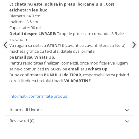
Eticheta nu este inclusa in pretul borcanelului. Cost
eticheta: 1 leu.buc
Diametru: 4.3 cm
Inaltime: 3.5 cm
Capacitate: 30 ml.
Detalii despre LIVRARE:
Timp de procesare comanda: 3-5 zile
lucratoare
Va rugam sa cititi cu
ATENTIE
(cuvant cu cuvant, litera cu litera)
macheta grafica cu textul si datele dvs. primita
pe
Email
sau
Whats Up.
Pentru rapiditatea finalizarii comenzii, orice modificare va rugam
sa ne-o comunicati
IN SCRIS
pe
email
sau
Whats Up
.
Dupa confirmarea
BUNULUI de TIPAR
, responsabilitatea privind
corectitudinea textului tiparit
VA APARTINE
.
Informatii conformitate produs
Informatii Livrare
Review-uri
(0)