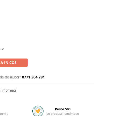
are
A IN COS
oie de ajutor?
0771 304 781
informatii
Peste 500
tumiti
de produse handmade