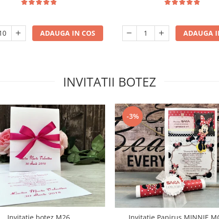
ADAUGA IN COS
ADAUGA I
INVITATII BOTEZ
-3%
Invitatie botez M26
Invitatie Papirus MINNIE 