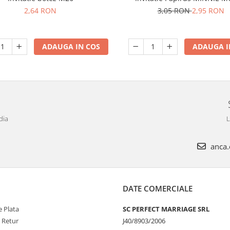
2,64 RON
3,05 RON
2,95 RON
ADAUGA IN COS
ADAUGA I
dia
L
anca.c
DATE COMERCIALE
 Plata
SC PERFECT MARRIAGE SRL
e Retur
J40/8903/2006