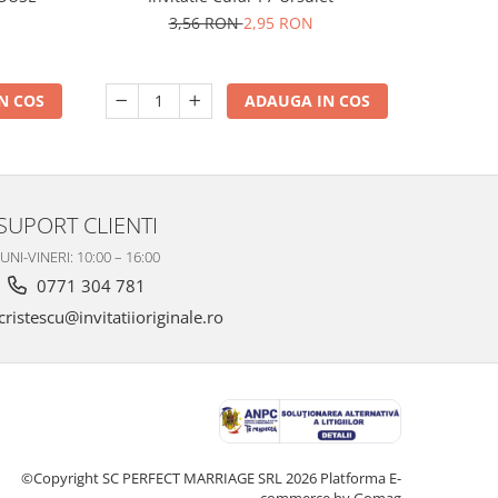
3,56 RON
2,95 RON
N COS
ADAUGA IN COS
SUPORT CLIENTI
UNI-VINERI: 10:00 – 16:00
0771 304 781
ristescu@invitatiioriginale.ro
©Copyright SC PERFECT MARRIAGE SRL 2026
Platforma E-
commerce by Gomag