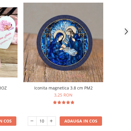
Iconita magnetica 3.8 cm PM2
 ROZ
3,25 RON
ADAUGA IN COS
N COS