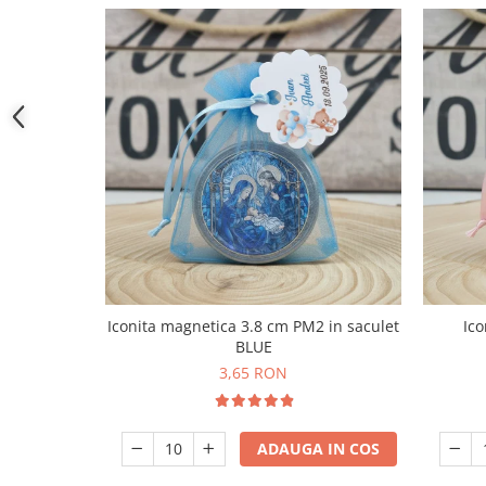
Iconita magnetica 3.8 cm PM2 in saculet
Ico
BLUE
3,65 RON
ADAUGA IN COS