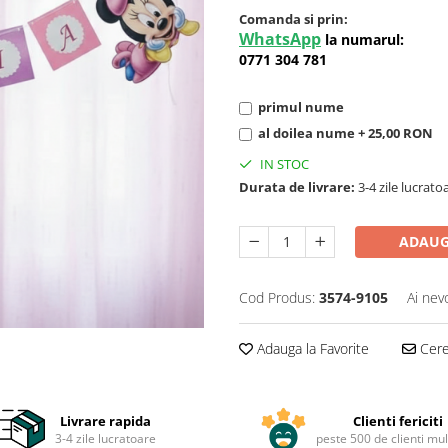
Comanda si prin:
WhatsApp
la numarul:
0771 304 781
primul nume
al doilea nume + 25,00 RON
IN STOC
Durata de livrare:
3-4 zile lucrato
ADAUG
Cod Produs:
3574-9105
Ai nev
Adauga la Favorite
Cere 
Livrare rapida
Clienti fericiti
3-4 zile lucratoare
peste 500 de clienti mul