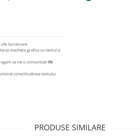
zile lucratoare
itera) macheta grafica cu textul si
va rugam sa ne-o comunicati
IN
 privind corectitudinea textului
PRODUSE SIMILARE