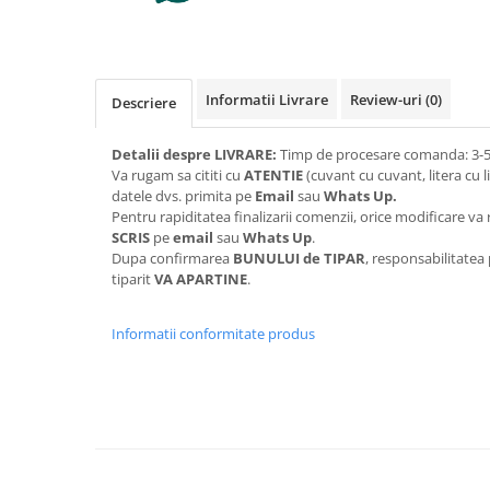
Informatii Livrare
Review-uri
(0)
Descriere
Detalii despre LIVRARE:
Timp de procesare comanda: 3-5 
Va rugam sa cititi cu
ATENTIE
(cuvant cu cuvant, litera cu l
datele dvs. primita pe
Email
sau
Whats Up.
Pentru rapiditatea finalizarii comenzii, orice modificare 
SCRIS
pe
email
sau
Whats Up
.
Dupa confirmarea
BUNULUI de TIPAR
, responsabilitatea
tiparit
VA APARTINE
.
Informatii conformitate produs