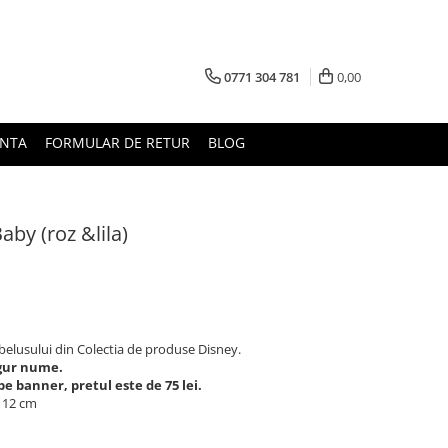
0771 304 781
0,00
UNTA
FORMULAR DE RETUR
BLOG
by (roz &lila)
elusului din Colectia de produse Disney.
ngur nume.
 banner, pretul este de 75 lei.
x 12 cm