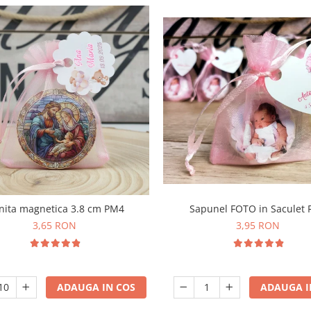
nita magnetica 3.8 cm PM4
Sapunel FOTO in Saculet
3,65 RON
3,95 RON
ADAUGA IN COS
ADAUGA I