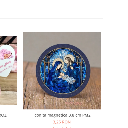
Iconita magnetica 3.8 cm PM2
 ROZ
Borcane
3,25 RON