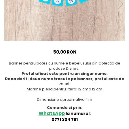
Meniuri & nr de BOTEZ
Pahare Miri & Nasi
Plicuri si cartoane pentru
Cocarde nunta
INVITATII
Inmormatare/pomana
TAVA pentru MOT
Meniuri pentru NUNTA
Cruciulite de BOTEZ
Decoratiuni NUNTA
Invitatii BANCHET
50,00 RON
Baloane & decoratiuni BOTEZ
Banner pentru botez cu numele bebelusului din Colectia de
Trusouri & Lumanari Botez
produse Disney.
Pretul afisat este pentru un singur nume.
Daca doriti doua nume trecute pe banner, pretul este de
75 lei.
Marime piesa pentru litera: 12 cm x 12 cm
Dimensiune aproximativa: 1 m
Comanda si prin:
WhatsApp
la numarul:
0771 304 781