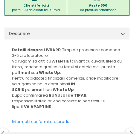
Clienti fericiti
Peste 500
peste 500 de clienti multumiti
de produse handmade
Descriere
Detalii despre LIVRARE:
Timp de procesare comanda:
3-5 zile lucratoare
Va rugam sa cititi cu
ATENTIE
(cuvant cu cuvant, litera cu
litera) macheta grafica cu textul si datele dvs. primita
pe
Email
sau
Whats Up.
Pentru rapiditatea finalizarii comenzii, orice modificare
va rugam sa ne-o comunicati
IN
SCRIS
pe
email
sau
Whats Up
.
Dupa confirmarea
BUNULUI de TIPAR
,
responsabilitatea privind corectitudinea textului
tiparit
VA APARTINE
.
Informatii conformitate produs