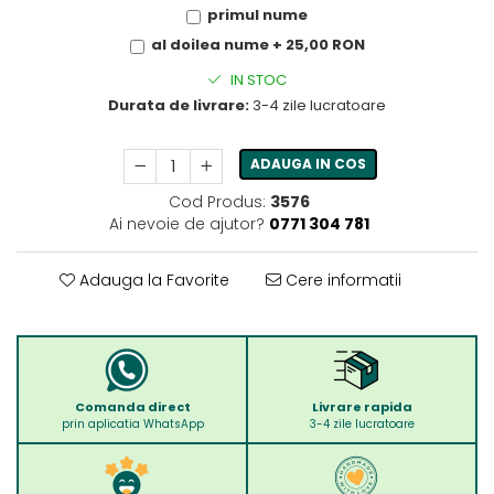
primul nume
al doilea nume + 25,00 RON
IN STOC
Durata de livrare:
3-4 zile lucratoare
ADAUGA IN COS
Cod Produs:
3576
Ai nevoie de ajutor?
0771 304 781
Adauga la Favorite
Cere informatii
Comanda direct
Livrare rapida
prin aplicatia WhatsApp
3-4 zile lucratoare