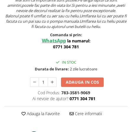
Mai stim ca importante sunt pozele.Pe langa faptul ca sunt
amintiri,pozele fac parte din viata lor.Si pentru a iesi minunate ,aveti
nevoie de decorul realizat la fix pentru poze exceptionale.
Balonul poate fi umflat cu aer sau cu heliu.Umflarea lui cu aer poate fi
facuta cu un pai sau cu o pompa manuala.Umflarea lui cu heliu poate
fi facuta cu ajutorul unei butelii cu heliu.
Comanda si prin:
WhatsApp
la numarul:
0771 304 781
IN STOC
Durata de livrare:
2 zile lucratoare
ADAUGA IN COS
Cod Produs:
783-3581-9069
Ai nevoie de ajutor?
0771 304 781
Adauga la Favorite
Cere informatii