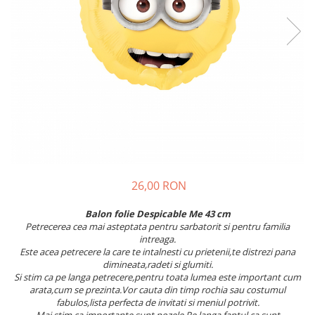
Meniuri & nr de BOTEZ
Pahare Miri & Nasi
Plicuri si cartoane pentru INVITATII
Cocarde nunta
TAVA pentru MOT
Inmormatare/pomana
Cruciulite de BOTEZ
Meniuri pentru NUNTA
Invitatii BANCHET
Decoratiuni NUNTA
Baloane & decoratiuni BOTEZ
Trusouri & Lumanari Botez
26,00 RON
Balon folie Despicable Me 43 cm
Petrecerea cea mai asteptata pentru sarbatorit si pentru familia
intreaga.
Este acea petrecere la care te intalnesti cu prietenii,te distrezi pana
dimineata,radeti si glumiti.
Si stim ca pe langa petrecere,pentru toata lumea este important cum
arata,cum se prezinta.Vor cauta din timp rochia sau costumul
fabulos,lista perfecta de invitati si meniul potrivit.