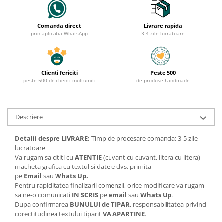
Comanda direct
Livrare rapida
prin aplicatia WhatsApp
3-4 zile lucratoare
Clienti fericiti
Peste 500
peste 500 de clienti multumiti
de produse handmade
Descriere
Detalii despre LIVRARE:
Timp de procesare comanda: 3-5 zile
lucratoare
Va rugam sa cititi cu
ATENTIE
(cuvant cu cuvant, litera cu litera)
macheta grafica cu textul si datele dvs. primita
pe
Email
sau
Whats Up.
Pentru rapiditatea finalizarii comenzii, orice modificare va rugam
sa ne-o comunicati
IN SCRIS
pe
email
sau
Whats Up
.
Dupa confirmarea
BUNULUI de TIPAR
, responsabilitatea privind
corectitudinea textului tiparit
VA APARTINE
.