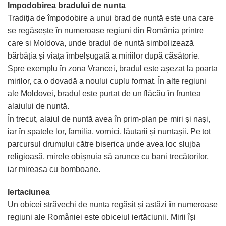
Impodobirea bradului de nunta
Tradiția de împodobire a unui brad de nuntă este una care
se regăsește în numeroase regiuni din România printre
care si Moldova, unde bradul de nuntă simbolizează
bărbăția și viața îmbelșugată a miriilor după căsătorie.
Spre exemplu în zona Vrancei, bradul este așezat la poarta
mirilor, ca o dovadă a noului cuplu format. În alte regiuni
ale Moldovei, bradul este purtat de un flăcău în fruntea
alaiului de nuntă.
În trecut, alaiul de nuntă avea în prim-plan pe miri și nași,
iar în spatele lor, familia, vornici, lăutarii și nuntașii. Pe tot
parcursul drumului către biserica unde avea loc slujba
religioasă, mirele obișnuia să arunce cu bani trecătorilor,
iar mireasa cu bomboane.
Iertaciunea
Un obicei străvechi de nunta regăsit și astăzi în numeroase
regiuni ale României este obiceiul iertăciunii. Mirii își