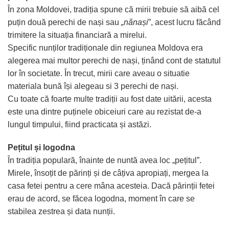
În zona Moldovei, tradiția spune că mirii trebuie să aibă cel
puțin două perechi de nași sau
„nănași
”, acest lucru făcând
trimitere la situația financiară a mirelui.
Specific nunților tradiționale din regiunea Moldova era
alegerea mai multor perechi de nași, ținând cont de statutul
lor în societate. În trecut, mirii care aveau o situatie
materiala bună își alegeau si 3 perechi de nași.
Cu toate că foarte multe tradiții au fost date uitării, acesta
este una dintre puținele obiceiuri care au rezistat de-a
lungul timpului, fiind practicata și astăzi.
Pețitul și logodna
În tradiția populară, înainte de nuntă avea loc „pețitul”.
Mirele, însoțit de părinți și de câțiva apropiați, mergea la
casa fetei pentru a cere mâna acesteia. Dacă părinții fetei
erau de acord, se făcea logodna, moment în care se
stabilea zestrea și data nunții.