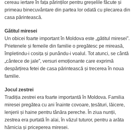
cereau iertare în fața părinților pentru greșelile făcute și
primeau binecuvântare din partea lor odată cu plecarea din
casa părintească.
Gătitul miresei
Un obicei foarte important în Moldova este „gătitul miresei”.
Prietenele și femeile din familie o pregătesc pe mireasă,
împletindu-i cosița și punându-i voalul. Tot atunci, se cântă
„cântece de jale”, versuri emoționante care exprimă
despărțirea fetei de casa părintească și trecerea în noua
familie.
Jocul zestrei
Tradiția zestrei era foarte importantă în Moldova. Familia
miresei pregătea cu ani înainte covoare, țesături, lăicere,
lenjerii și haine pentru tânăra pereche. În ziua nunții,
zestrea era purtată în alai, în văzul tuturor, pentru a arăta
hărnicia și priceperea miresei.