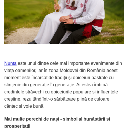
Meniuri & nr de BOTEZ
Pahare Miri & Nasi
Plicuri si cartoane pentru INVITATII
Cocarde nunta
TAVA pentru MOT
Inmormatare/pomana
Cruciulite de BOTEZ
Meniuri pentru NUNTA
Invitatii BANCHET
Decoratiuni NUNTA
Baloane & decoratiuni BOTEZ
Trusouri & Lumanari Botez
Nunta
este unul dintre cele mai importante evenimente din
viața oamenilor, iar în zona Moldovei din România acest
moment este încărcat de tradiții și obiceiuri păstrate cu
sfințenie din generație în generație. Acestea îmbină
credințele străvechi cu obiceiurile populare și influențele
creștine, rezultând într-o sărbătoare plină de culoare,
cântec și voie bună.
Mai multe perechi de nași - simbol al bunăstării si
prosperitatii