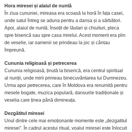
Hora miresei și alaiul de nuntă
În ziua cununiei, mireasa era scoasă la horă în fața casei,
unde satul întreg se aduna pentru a dansa și a sărbători.
Apoi, alaiul de nuntă, însoțit de lăutari și chiuituri, pleca
spre biserică sau spre casa mirelui. Acest moment era plin
de veselie, iar oamenii se prindeau la joc și cântau
împreună.
Cununia religioasă și petrecerea
Cununia religioasă, ținută la biserică, era centrul spiritual
al nunții, unde mirii primeau binecuvântarea lui Dumnezeu.
Urma apoi petrecerea, care în Moldova era renumită pentru
mesele bogate, muzica populară, dansurile tradiționale și
veselia care ținea până dimineața.
Dezgătitul miresei
Unul dintre cele mai emoționante momente este „dezgatitul
miresei”. În cadrul acestui ritual, voalul miresei este înlocuit