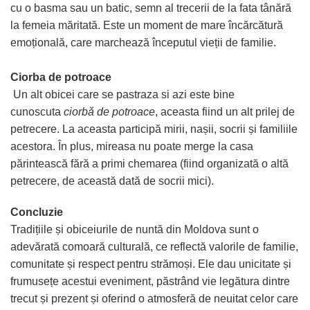
cu o basma sau un batic, semn al trecerii de la fata tânără
la femeia măritată. Este un moment de mare încărcătură
emoțională, care marchează începutul vieții de familie.
Ciorba de potroace
Un alt obicei care se pastraza si azi este bine
cunoscuta
ciorbă de potroace
, aceasta fiind un alt prilej de
petrecere. La aceasta participă mirii, nașii, socrii și familiile
acestora. În plus, mireasa nu poate merge la casa
părintească fără a primi chemarea (fiind organizată o altă
petrecere, de această dată de socrii mici).
Concluzie
Tradițiile și obiceiurile de nuntă din Moldova sunt o
adevărată comoară culturală, ce reflectă valorile de familie,
comunitate și respect pentru strămoși. Ele dau unicitate și
frumusețe acestui eveniment, păstrând vie legătura dintre
trecut și prezent și oferind o atmosferă de neuitat celor care