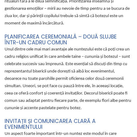
ritualuri fără a le dilua semnificația. Prioritizarea înseamnă și
gestionarea emoțiilor – mirii au nevoie de timp pentru a se bucura de
ziua lor, dar și părinții copilului trebuie să simtă că botezul este un
moment de maximă încărcătură.
PLANIFICAREA CEREMONIALĂ – DOUĂ SLUJBE
ÎNTR-UN CADRU COMUN
Unul dintre cele mai mari avantaje ale nuntezului este că poți crea un
cadru religios unificat în care ambele taine – cununia și botezul – sunt
celebrate succesiv sau împreună. Este esențial să discuți din timp cu
reprezentantul bisericii unde dorești să aibă loc evenimentul,
deoarece nu toate parohiile permit oficierea celor două ceremonii
simultan. Uneori, se pot face cu pauză între ele, în aceeași locație,
ceea ce oferă confort și coerență invitaților. Decorul bisericii poate fi
comun sau adaptat pentru fiecare parte, de exemplu flori albe pentru
cununie și accente pastelate pentru botez.
INVITAȚII ȘI COMUNICAREA CLARĂ A
EVENIMENTULUI
Un aspect foarte important într-un nuntez este modul în care