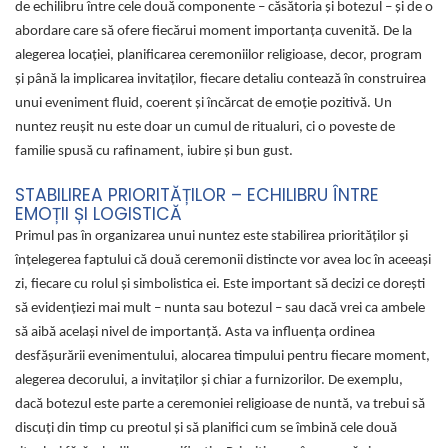
de echilibru între cele două componente – căsătoria și botezul – și de o
abordare care să ofere fiecărui moment importanța cuvenită. De la
alegerea locației, planificarea ceremoniilor religioase, decor, program
și până la implicarea invitaților, fiecare detaliu contează în construirea
unui eveniment fluid, coerent și încărcat de emoție pozitivă. Un
nuntez reușit nu este doar un cumul de ritualuri, ci o poveste de
familie spusă cu rafinament, iubire și bun gust.
STABILIREA PRIORITĂȚILOR – ECHILIBRU ÎNTRE
EMOȚII ȘI LOGISTICĂ
Primul pas în organizarea unui nuntez este stabilirea priorităților și
înțelegerea faptului că două ceremonii distincte vor avea loc în aceeași
zi, fiecare cu rolul și simbolistica ei. Este important să decizi ce dorești
să evidențiezi mai mult – nunta sau botezul – sau dacă vrei ca ambele
să aibă același nivel de importanță. Asta va influența ordinea
desfășurării evenimentului, alocarea timpului pentru fiecare moment,
alegerea decorului, a invitaților și chiar a furnizorilor. De exemplu,
dacă botezul este parte a ceremoniei religioase de nuntă, va trebui să
discuți din timp cu preotul și să planifici cum se îmbină cele două