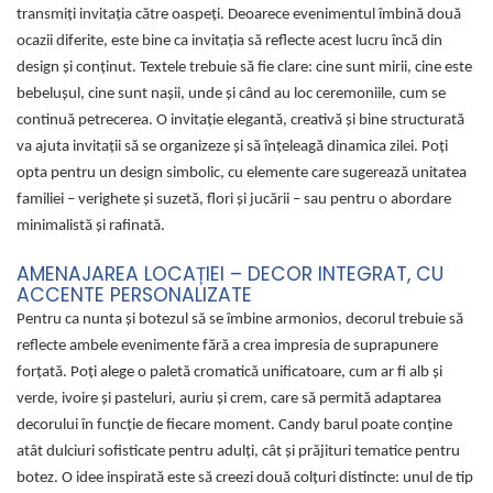
transmiți invitația către oaspeți. Deoarece evenimentul îmbină două
ocazii diferite, este bine ca invitația să reflecte acest lucru încă din
design și conținut. Textele trebuie să fie clare: cine sunt mirii, cine este
bebelușul, cine sunt nașii, unde și când au loc ceremoniile, cum se
continuă petrecerea. O invitație elegantă, creativă și bine structurată
va ajuta invitații să se organizeze și să înțeleagă dinamica zilei. Poți
opta pentru un design simbolic, cu elemente care sugerează unitatea
familiei – verighete și suzetă, flori și jucării – sau pentru o abordare
minimalistă și rafinată.
AMENAJAREA LOCAȚIEI – DECOR INTEGRAT, CU
ACCENTE PERSONALIZATE
Pentru ca nunta și botezul să se îmbine armonios, decorul trebuie să
reflecte ambele evenimente fără a crea impresia de suprapunere
forțată. Poți alege o paletă cromatică unificatoare, cum ar fi alb și
verde, ivoire și pasteluri, auriu și crem, care să permită adaptarea
decorului în funcție de fiecare moment. Candy barul poate conține
atât dulciuri sofisticate pentru adulți, cât și prăjituri tematice pentru
botez. O idee inspirată este să creezi două colțuri distincte: unul de tip