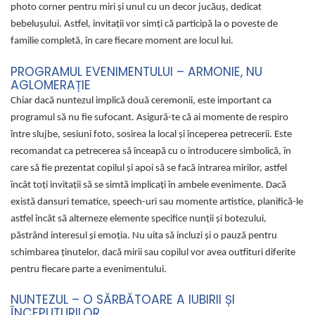
photo corner pentru miri și unul cu un decor jucăuș, dedicat
bebelușului. Astfel, invitații vor simți că participă la o poveste de
familie completă, în care fiecare moment are locul lui.
PROGRAMUL EVENIMENTULUI – ARMONIE, NU
AGLOMERAȚIE
Chiar dacă nuntezul implică două ceremonii, este important ca
programul să nu fie sufocant. Asigură-te că ai momente de respiro
între slujbe, sesiuni foto, sosirea la local și începerea petrecerii. Este
recomandat ca petrecerea să înceapă cu o introducere simbolică, în
care să fie prezentat copilul și apoi să se facă intrarea mirilor, astfel
încât toți invitații să se simtă implicați în ambele evenimente. Dacă
există dansuri tematice, speech-uri sau momente artistice, planifică-le
astfel încât să alterneze elemente specifice nunții și botezului,
păstrând interesul și emoția. Nu uita să incluzi și o pauză pentru
schimbarea ținutelor, dacă mirii sau copilul vor avea outfituri diferite
pentru fiecare parte a evenimentului.
NUNTEZUL – O SĂRBĂTOARE A IUBIRII ȘI
ÎNCEPUTURILOR