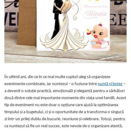
Meniuri & nr de BOTEZ
Pahare Miri & Nasi
Plicuri si cartoane pentru
Cocarde nunta
INVITATII
Inmormatare/pomana
TAVA pentru MOT
Meniuri pentru NUNTA
Cruciulite de BOTEZ
Decoratiuni NUNTA
Invitatii BANCHET
Baloane & decoratiuni BOTEZ
Trusouri & Lumanari Botez
În ultimii ani, din ce în ce mai multe cupluri aleg să organizeze
evenimente combinate, iar nuntezul – o fuziune între
nuntă și botez
–
a devenit o soluție practică, emoțională și elegantă pentru a sărbători
două dintre cele mai importante momente din viața unei familii. Acest
tip de eveniment nu este doar o opțiune care ajută la optimizarea
timpului și a bugetului, ci și o oportunitate de a transforma o singură
zi într-un prilej dublu de bucurie, reuniune și celebrare. Totuși, pentru
ca nuntezul să fie un real succes, este nevoie de o organizare atentă,