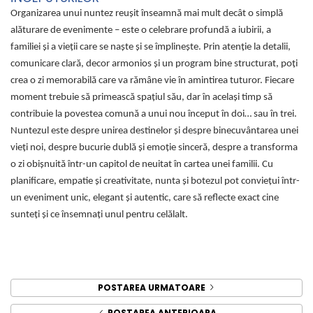
Organizarea unui nuntez reușit înseamnă mai mult decât o simplă
alăturare de evenimente – este o celebrare profundă a iubirii, a
familiei și a vieții care se naște și se împlinește. Prin atenție la detalii,
comunicare clară, decor armonios și un program bine structurat, poți
crea o zi memorabilă care va rămâne vie în amintirea tuturor. Fiecare
moment trebuie să primească spațiul său, dar în același timp să
contribuie la povestea comună a unui nou început în doi… sau în trei.
Nuntezul este despre unirea destinelor și despre binecuvântarea unei
vieți noi, despre bucurie dublă și emoție sinceră, despre a transforma
o zi obișnuită într-un capitol de neuitat în cartea unei familii. Cu
planificare, empatie și creativitate, nunta și botezul pot conviețui într-
un eveniment unic, elegant și autentic, care să reflecte exact cine
sunteți și ce însemnați unul pentru celălalt.
POSTAREA URMATOARE
POSTAREA ANTERIOARA