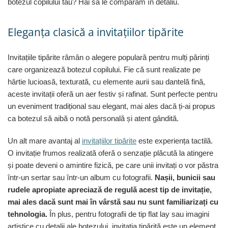
botezul copilului tău? Hai să le comparăm în detaliu.
Eleganța clasică a invitațiilor tipărite
Invitațiile tipărite rămân o alegere populară pentru mulți părinți
care organizează botezul copilului. Fie că sunt realizate pe
hârtie lucioasă, texturată, cu elemente aurii sau dantelă fină,
aceste invitații oferă un aer festiv și rafinat. Sunt perfecte pentru
un eveniment tradițional sau elegant, mai ales dacă ți-ai propus
ca botezul să aibă o notă personală și atent gândită.
Un alt mare avantaj al
invitațiilor tipărite
este experiența tactilă.
O invitație frumos realizată oferă o senzație plăcută la atingere
și poate deveni o amintire fizică, pe care unii invitați o vor păstra
într-un sertar sau într-un album cu fotografii.
Nașii, bunicii sau
rudele apropiate apreciază de regulă acest tip de invitație,
mai ales dacă sunt mai în vârstă sau nu sunt familiarizați cu
tehnologia.
În plus, pentru fotografii de tip flat lay sau imagini
artistice cu detalii ale botezului, invitația tipărită este un element