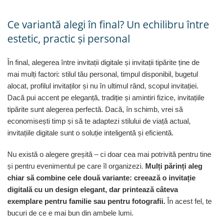
Ce variantă alegi în final? Un echilibru între
estetic, practic și personal
În final, alegerea între invitații digitale și invitații tipărite ține de
mai mulți factori: stilul tău personal, timpul disponibil, bugetul
alocat, profilul invitaților și nu în ultimul rând, scopul invitației.
Dacă pui accent pe eleganță, tradiție și amintiri fizice, invitațiile
tipărite sunt alegerea perfectă. Dacă, în schimb, vrei să
economisești timp și să te adaptezi stilului de viață actual,
invitațiile digitale sunt o soluție inteligentă și eficientă.
Nu există o alegere greșită – ci doar cea mai potrivită pentru tine
și pentru evenimentul pe care îl organizezi.
Mulți părinți aleg
chiar să combine cele două variante: creează o invitație
digitală cu un design elegant, dar printează câteva
exemplare pentru familie sau pentru fotografii.
În acest fel, te
bucuri de ce e mai bun din ambele lumi.