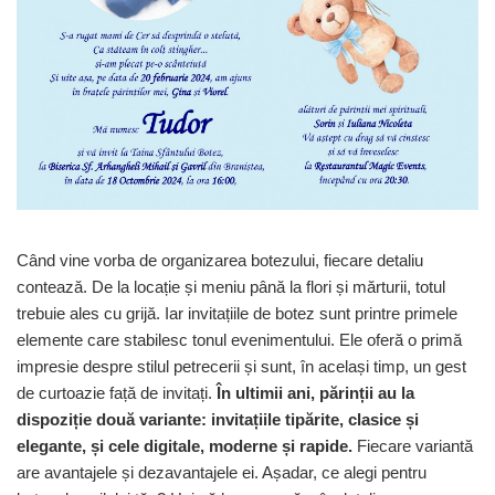
Meniuri & nr de BOTEZ
Pahare Miri & Nasi
Plicuri si cartoane pentru INVITATII
Cocarde nunta
TAVA pentru MOT
Inmormatare/pomana
Cruciulite de BOTEZ
Meniuri pentru NUNTA
Invitatii BANCHET
Decoratiuni NUNTA
Baloane & decoratiuni BOTEZ
Trusouri & Lumanari Botez
Când vine vorba de organizarea botezului, fiecare detaliu
contează. De la locație și meniu până la flori și mărturii, totul
trebuie ales cu grijă. Iar invitațiile de botez sunt printre primele
elemente care stabilesc tonul evenimentului. Ele oferă o primă
impresie despre stilul petrecerii și sunt, în același timp, un gest
de curtoazie față de invitați.
În ultimii ani, părinții au la
dispoziție două variante: invitațiile tipărite, clasice și
elegante, și cele digitale, moderne și rapide.
Fiecare variantă
are avantajele și dezavantajele ei. Așadar, ce alegi pentru