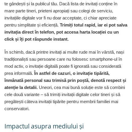
te gândești și la publicul tău. Dacă lista de invitați conține în
mare parte tineri, prieteni apropiați sau colegi de serviciu,
invitațiile digitale vor fi nu doar acceptate, ci chiar apreciate
pentru simplitate și eficiență.
Trimiți totul rapid, iar ei pot salva
invitația direct în telefon, pot accesa harta locației cu un
click și îți pot răspunde instant.
În schimb, dacă printre invitați ai multe rude mai în vârstă, nași
tradiționaliști sau persoane care nu folosesc smartphone-ul în
mod activ, o invitație digitală poate fi ignorată sau considerată
prea informală.
În astfel de cazuri, o invitație tipărită,
înmânată personal sau trimisă prin poștă, denotă respect și
atenție la detalii.
Uneori, cea mai bună soluție este să combini
cele două variante – să trimiți invitații digitale celor tineri și să
pregătești câteva invitații tipărite pentru membrii familiei mai
conservatori.
Impactul asupra mediului și