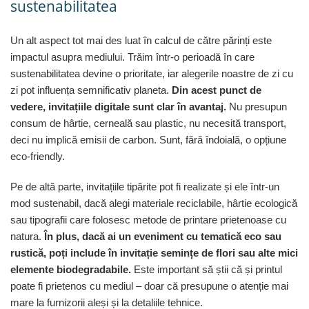
sustenabilitatea
Un alt aspect tot mai des luat în calcul de către părinți este
impactul asupra mediului. Trăim într-o perioadă în care
sustenabilitatea devine o prioritate, iar alegerile noastre de zi cu
zi pot influența semnificativ planeta.
Din acest punct de
vedere, invitațiile digitale sunt clar în avantaj.
Nu presupun
consum de hârtie, cerneală sau plastic, nu necesită transport,
deci nu implică emisii de carbon. Sunt, fără îndoială, o opțiune
eco-friendly.
Pe de altă parte, invitațiile tipărite pot fi realizate și ele într-un
mod sustenabil, dacă alegi materiale reciclabile, hârtie ecologică
sau tipografii care folosesc metode de printare prietenoase cu
natura.
În plus, dacă ai un eveniment cu tematică eco sau
rustică, poți include în invitație semințe de flori sau alte mici
elemente biodegradabile.
Este important să știi că și printul
poate fi prietenos cu mediul – doar că presupune o atenție mai
mare la furnizorii aleși și la detaliile tehnice.