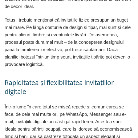
de decor ideal.
Totuși, trebuie menționat că invitațiile fizice presupun un buget
mai mare. Pe lângă costurile de design și tipar, mai sunt și cele
pentru plicuri, timbre și eventualele livrări. De asemenea,
procesul poate dura mai mult – de la conceperea designului
până la trimiterea lor efectivă, pot trece săptămâni. Dacă
planifici botezul într-un timp scurt, invitațiile tipărite pot deveni o
provocare logistică.
Rapiditatea și flexibilitatea invitațiilor
digitale
Într-o lume în care totul se mișcă repede și comunicarea se
face, de cele mai multe ori, pe WhatsApp, Messenger sau e-
mail, invitațiile digitale au câștigat rapid teren. Acestea sunt
ideale pentru părinții ocupați, care își doresc să economisească
timp și bani, dar să păstreze totodată un aspect elegant și