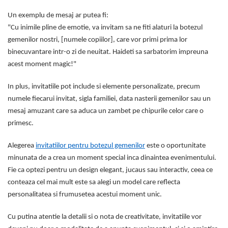
Un exemplu de mesaj ar putea fi:
"Cu inimile pline de emotie, va invitam sa ne fiti alaturi la botezul
gemenilor nostri, [numele copiilor], care vor primi prima lor
binecuvantare intr-o zi de neuitat. Haideti sa sarbatorim impreuna
acest moment magic!"
In plus, invitatiile pot include si elemente personalizate, precum
numele fiecarui invitat, sigla familiei, data nasterii gemenilor sau un
mesaj amuzant care sa aduca un zambet pe chipurile celor care o
primesc.
Alegerea
invitatiilor pentru botezul gemenilor
este o oportunitate
minunata de a crea un moment special inca dinaintea evenimentului.
Fie ca optezi pentru un design elegant, jucaus sau interactiv, ceea ce
conteaza cel mai mult este sa alegi un model care reflecta
personalitatea si frumusetea acestui moment unic.
Cu putina atentie la detalii si o nota de creativitate, invitatiile vor