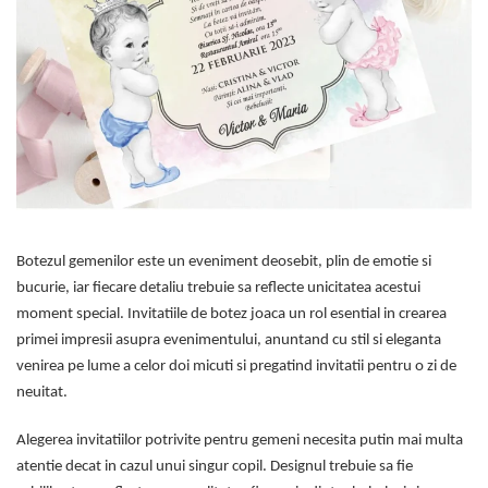
Meniuri & nr de BOTEZ
Pahare Miri & Nasi
Plicuri si cartoane pentru
Cocarde nunta
INVITATII
Inmormatare/pomana
TAVA pentru MOT
Meniuri pentru NUNTA
Cruciulite de BOTEZ
Decoratiuni NUNTA
Invitatii BANCHET
Baloane & decoratiuni BOTEZ
Trusouri & Lumanari Botez
Botezul gemenilor este un eveniment deosebit, plin de emotie si
bucurie, iar fiecare detaliu trebuie sa reflecte unicitatea acestui
moment special. Invitatiile de botez joaca un rol esential in crearea
primei impresii asupra evenimentului, anuntand cu stil si eleganta
venirea pe lume a celor doi micuti si pregatind invitatii pentru o zi de
neuitat.
Alegerea invitatiilor potrivite pentru gemeni necesita putin mai multa
atentie decat in cazul unui singur copil. Designul trebuie sa fie