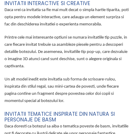
INVITATII INTERACTIVE SI CREATIVE
Daca vrei ca invitatia sa fie mai mult decat o simpla hartie tiparita, poti
opta pentru modele interactive, care adauga un element surpriza si
fac din deschiderea invitatiei o experienta memorabila.
Printre cele mai interesante optiuni se numara invitatiile tip puzzle, in
care fiecare invitat trebuie sa asambleze piesele pentru a descoperi
detaliile botezului. De asemenea, invitatiile tip pop-up, care dezvaluie
o imagine 3D atunci cand sunt deschise, sunt o alegere originala si
captivanta.
Un alt model inedit este invitatia sub forma de scrisoare-rulou,
inspirata din stilul regal, sau mini-cartea de povesti, unde fiecare
pagina contine un fragment despre povestea celor doi copii si
momentul special al botezului lor.
INVITATII TEMATICE INSPIRATE DIN NATURA SI
PERSONAJE DE BASM
Daca doresti ca botezul sa aiba o tematica poveste de basm, invitatiile
pot fi decorate cu ilustrii delicate ale unor personaje fantastice,