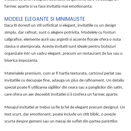
farmec aparte si va face invitatia mai emotionanta.
MODELE ELEGANTE SI MINIMALISTE
Daca iti doresti un stil sofisticat si elegant, invitatiile cu un design
simplu, dar rafinat, sunt o alegere potrivita. Modelele cu fonturi
caligrafice, elemente aurii sau argintii si accente florale ofera o nota
clasica si atemporala. Aceste invitatii sunt ideale pentru botezuri
organizate intr-un cadru elegant, precum un restaurant de lux sau o
biserica impozanta.
Materialele premium, cum ar fi hartia texturata, cartonul perlat sau
invitatiile cu decupaje fine, adauga un plus de rafinament. Un detaliu
special poate fi utilizarea sigiliilor din ceara sau a panglicilor din satin,
care ofera un aer deosebit invitatiei si ii confera un farmec aparte.
Mesajul invitatiei ar trebui sa fie la fel de elegant precum designul. Un
text scurt, dar emotionant, poate include un citit biblic, o poezie
scurta despre gemeni sau un mesaj de suflet din partea parintilor.