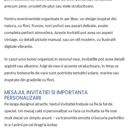
precum zane, ursuleti de plus sau stele stralucitoare.
Pentru evenimentele organizate in aer liber, un design inspirat din
natura, cu flori, frunze, nori pufosi sau pasari delicate, poate
completa perfect atmosfera. Aceste invitatii pot avea un aspect
vintage, cu detalii pictate manual, sau un stil modern, cu ilustratii
digitale vibrante.
In cazul unui botez organizat in sezonul rece, invitatiile pot avea detalii
argintii sau albastre, fulgi de nea si accente stralucitoare, in timp ce
pentru botezurile de vara sunt potrivite tematici solare, marine sau
inspirate din gradinile cu flori.
MESAJUL INVITATIEI SI IMPORTANTA
PERSONALIZARII
Pe langa designul atractiv, textul invitatiei trebuie sa fie la fel de
special. Un mesaj cald si personalizat va face ca invitatia sa fie mai
mult decat un simplu anunt – va transmite emotia si bucuria parintilor
in a-i primi pe cei dragi la botez.