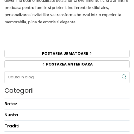
deveni nu doar o modalitate de a anunta evenimentul, ci si o amintire
pretioasa pentru familie si prieteni. Indiferent de stilul ales,
personalizarea invitatiilor va transforma botezul intr-o experienta
memorabila, plina de emotie si eleganta.
POSTAREA URMATOARE
POSTAREA ANTERIOARA
Categorii
Botez
Nunta
Traditii