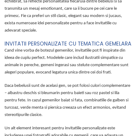
echilibrat, sa reflecte personalitatea fiecaruia dintre bebelusi si sa
transmita un mesaj emotionant, care sa ii bucure pe cei care le
primesc. Fie ca preferi un stil clasic, elegant sau modern si jucaus,
exista numeroase idei personalizate pentru a face invitatiile cu
adevarat speciale.
INVITATII PERSONALIZATE CU TEMATICA GEMELARA
Cand vine vorba de botezul gemenilor, invitatiile pot fi inspirate din
ideea de cuplu perfect. Modelele care includ ilustratii simpatice cu
animale in pereche, gemeni ingerasi sau stelute complementare sunt
alegeri populare, evocand legatura unica dintre cei doi frati.
Daca bebelusii sunt de acelasi gen, se pot folosi culori complementare
– albastru deschis si bleumarin pentru baieti sau roz pastel si lila
pentru fete. In cazul gemenilor baiat si fata, combinatiile de galben si
turcoaz, verde menta si piersica creeaza un efect armonios, evitand
stereotipurile clasice.
Un alt element interesant pentru invitatiile personalizate este
includerea unei fotografii adorabile cu gemenii, care va adauga un