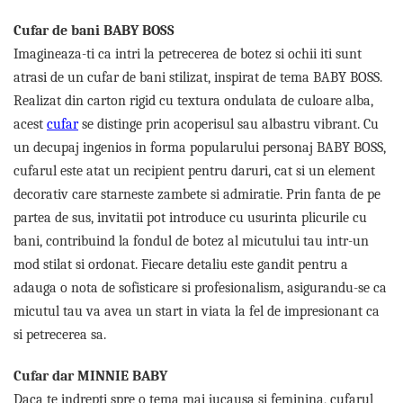
Cufar de bani BABY BOSS
Imagineaza-ti ca intri la petrecerea de botez si ochii iti sunt
atrasi de un cufar de bani stilizat, inspirat de tema BABY BOSS.
Realizat din carton rigid cu textura ondulata de culoare alba,
acest
cufar
se distinge prin acoperisul sau albastru vibrant. Cu
un decupaj ingenios in forma popularului personaj BABY BOSS,
cufarul este atat un recipient pentru daruri, cat si un element
decorativ care starneste zambete si admiratie. Prin fanta de pe
partea de sus, invitatii pot introduce cu usurinta plicurile cu
bani, contribuind la fondul de botez al micutului tau intr-un
mod stilat si ordonat. Fiecare detaliu este gandit pentru a
adauga o nota de sofisticare si profesionalism, asigurandu-se ca
micutul tau va avea un start in viata la fel de impresionant ca
si petrecerea sa.
Cufar dar MINNIE BABY
Daca te indrepti spre o tema mai jucausa si feminina, cufarul