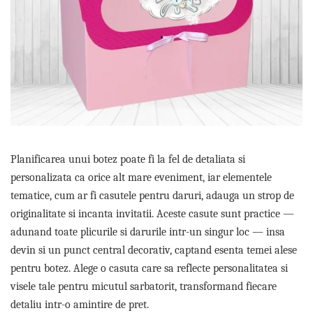
Meniuri & nr de BOTEZ
Pahare Miri & Nasi
Plicuri si cartoane pentru
Cocarde nunta
INVITATII
Inmormatare/pomana
TAVA pentru MOT
Meniuri pentru NUNTA
Cruciulite de BOTEZ
Decoratiuni NUNTA
Invitatii BANCHET
Baloane & decoratiuni BOTEZ
Trusouri & Lumanari Botez
Planificarea unui botez poate fi la fel de detaliata si
personalizata ca orice alt mare eveniment, iar elementele
tematice, cum ar fi casutele pentru daruri, adauga un strop de
originalitate si incanta invitatii. Aceste casute sunt practice —
adunand toate plicurile si darurile intr-un singur loc — insa
devin si un punct central decorativ, captand esenta temei alese
pentru botez. Alege o casuta care sa reflecte personalitatea si
visele tale pentru micutul sarbatorit, transformand fiecare
detaliu intr-o amintire de pret.