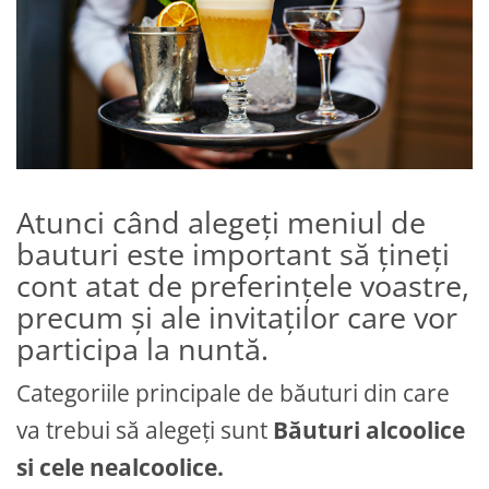
Meniuri & nr de BOTEZ
Pahare Miri & Nasi
Plicuri si cartoane pentru INVITATII
Cocarde nunta
TAVA pentru MOT
Inmormatare/pomana
Cruciulite de BOTEZ
Meniuri pentru NUNTA
Invitatii BANCHET
Decoratiuni NUNTA
Baloane & decoratiuni BOTEZ
Atunci când alegeți meniul de
Trusouri & Lumanari Botez
bauturi este important să țineți
cont atat de preferințele voastre,
precum și ale invitaților care vor
participa la nuntă.
Categoriile principale de băuturi din care
va trebui să alegeți sunt
Băuturi alcoolice
si cele nealcoolice.