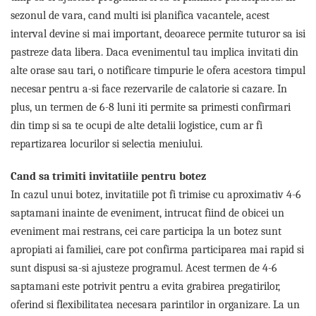
sezonul de vara, cand multi isi planifica vacantele, acest
interval devine si mai important, deoarece permite tuturor sa isi
pastreze data libera. Daca evenimentul tau implica invitati din
alte orase sau tari, o notificare timpurie le ofera acestora timpul
necesar pentru a-si face rezervarile de calatorie si cazare. In
plus, un termen de 6-8 luni iti permite sa primesti confirmari
din timp si sa te ocupi de alte detalii logistice, cum ar fi
repartizarea locurilor si selectia meniului.
Cand sa trimiti invitatiile pentru botez
In cazul unui botez, invitatiile pot fi trimise cu aproximativ 4-6
saptamani inainte de eveniment, intrucat fiind de obicei un
eveniment mai restrans, cei care participa la un botez sunt
apropiati ai familiei, care pot confirma participarea mai rapid si
sunt dispusi sa-si ajusteze programul. Acest termen de 4-6
saptamani este potrivit pentru a evita grabirea pregatirilor,
oferind si flexibilitatea necesara parintilor in organizare. La un