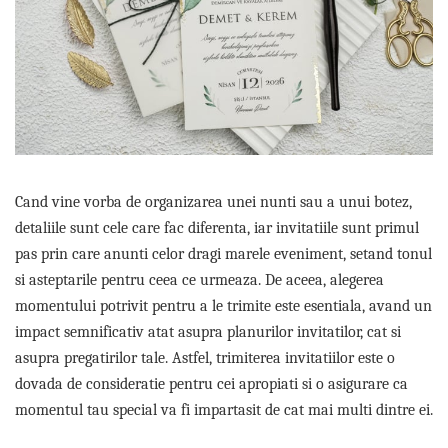
Meniuri & nr de BOTEZ
Pahare Miri & Nasi
Plicuri si cartoane pentru INVITATII
Cocarde nunta
TAVA pentru MOT
Inmormatare/pomana
Cruciulite de BOTEZ
Meniuri pentru NUNTA
Invitatii BANCHET
Decoratiuni NUNTA
Baloane & decoratiuni BOTEZ
Cand vine vorba de organizarea unei nunti sau a unui botez,
Trusouri & Lumanari Botez
detaliile sunt cele care fac diferenta, iar invitatiile sunt primul
pas prin care anunti celor dragi marele eveniment, setand tonul
si asteptarile pentru ceea ce urmeaza. De aceea, alegerea
momentului potrivit pentru a le trimite este esentiala, avand un
impact semnificativ atat asupra planurilor invitatilor, cat si
asupra pregatirilor tale. Astfel, trimiterea invitatiilor este o
dovada de consideratie pentru cei apropiati si o asigurare ca
momentul tau special va fi impartasit de cat mai multi dintre ei.