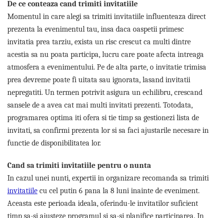
De ce conteaza cand trimiti invitatiile
Momentul in care alegi sa trimiti invitatiile influenteaza direct
prezenta la evenimentul tau, insa daca oaspetii primesc
invitatia prea tarziu, exista un risc crescut ca multi dintre
acestia sa nu poata participa, lucru care poate afecta intreaga
atmosfera a evenimentului. Pe de alta parte, o invitatie trimisa
prea devreme poate fi uitata sau ignorata, lasand invitatii
nepregatiti. Un termen potrivit asigura un echilibru, crescand
sansele de a avea cat mai multi invitati prezenti. Totodata,
programarea optima iti ofera si tie timp sa gestionezi lista de
invitati, sa confirmi prezenta lor si sa faci ajustarile necesare in
functie de disponibilitatea lor.
Cand sa trimiti invitatiile pentru o nunta
In cazul unei nunti, expertii in organizare recomanda sa trimiti
invitatiile
cu cel putin 6 pana la 8 luni inainte de eveniment.
Aceasta este perioada ideala, oferindu-le invitatilor suficient
timp sa-si ajusteze programul si sa-si planifice participarea. In