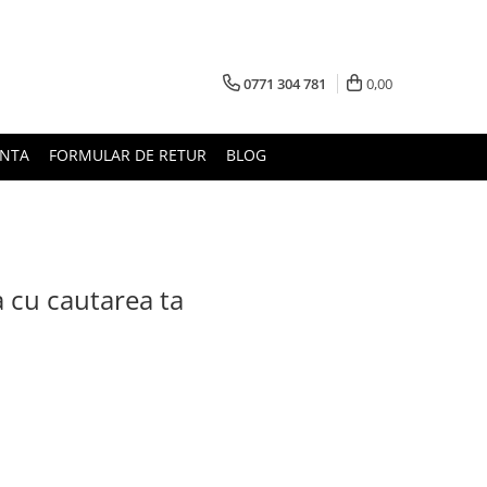
0771 304 781
0,00
UNTA
FORMULAR DE RETUR
BLOG
a cu cautarea ta