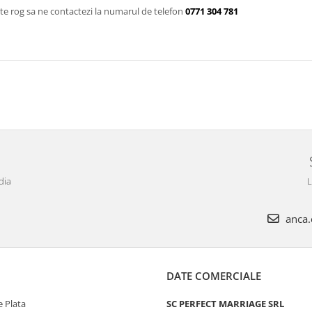
te rog sa ne contactezi la numarul de telefon
0771 304 781
dia
L
anca.c
DATE COMERCIALE
 Plata
SC PERFECT MARRIAGE SRL