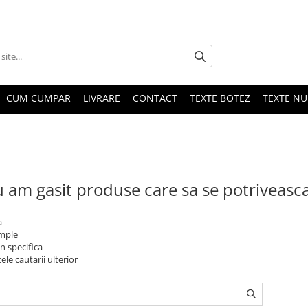
CUM CUMPAR
LIVRARE
CONTACT
TEXTE BOTEZ
TEXTE N
 am gasit produse care sa se potriveasc
a
imple
n specifica
ele cautarii ulterior