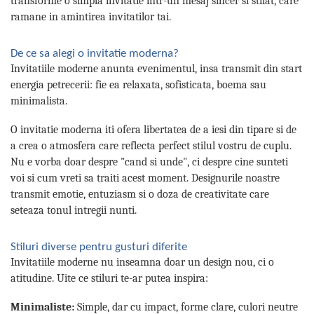
transforme o simpla invitatie intr-un mesaj sincer si stilat, care
ramane in amintirea invitatilor tai.
De ce sa alegi o invitatie moderna?
Invitatiile moderne anunta evenimentul, insa transmit din start
energia petrecerii: fie ea relaxata, sofisticata, boema sau
minimalista.
O invitatie moderna iti ofera libertatea de a iesi din tipare si de
a crea o atmosfera care reflecta perfect stilul vostru de cuplu.
Nu e vorba doar despre "cand si unde", ci despre cine sunteti
voi si cum vreti sa traiti acest moment. Designurile noastre
transmit emotie, entuziasm si o doza de creativitate care
seteaza tonul intregii nunti.
Stiluri diverse pentru gusturi diferite
Invitatiile moderne nu inseamna doar un design nou, ci o
atitudine. Uite ce stiluri te-ar putea inspira:
Minimaliste:
Simple, dar cu impact, forme clare, culori neutre