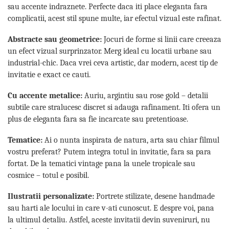
sau accente indraznete. Perfecte daca iti place eleganta fara
complicatii, acest stil spune multe, iar efectul vizual este rafinat.
Abstracte sau geometrice:
Jocuri de forme si linii care creeaza
un efect vizual surprinzator. Merg ideal cu locatii urbane sau
industrial-chic. Daca vrei ceva artistic, dar modern, acest tip de
invitatie e exact ce cauti.
Cu accente metalice:
Auriu, argintiu sau rose gold – detalii
subtile care stralucesc discret si adauga rafinament. Iti ofera un
plus de eleganta fara sa fie incarcate sau pretentioase.
Tematice:
Ai o nunta inspirata de natura, arta sau chiar filmul
vostru preferat? Putem integra totul in invitatie, fara sa para
fortat. De la tematici vintage pana la unele tropicale sau
cosmice – totul e posibil.
Ilustratii personalizate:
Portrete stilizate, desene handmade
sau harti ale locului in care v-ati cunoscut. E despre voi, pana
la ultimul detaliu. Astfel, aceste invitatii devin suveniruri, nu