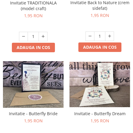
Invitatie Back to Nature (crem
Invitatie TRADITIONALA
sidefat)
(model craft)
1,95 RON
1,95 RON
ADAUGA IN COS
ADAUGA IN COS
Invitatie - Butterfly Dream
Invitatie - Butterfly Bride
1,95 RON
1,95 RON