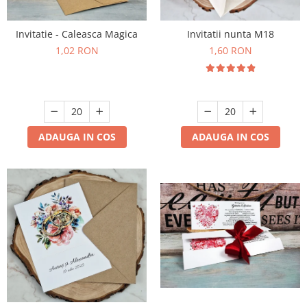
Meniuri & nr de BOTEZ
Pahare Miri & Nasi
Invitatie - Caleasca Magica
Invitatii nunta M18
Plicuri si cartoane pentru INVITATII
Cocarde nunta
1,02 RON
1,60 RON
TAVA pentru MOT
Inmormatare/pomana
Cruciulite de BOTEZ
Meniuri pentru NUNTA
Invitatii BANCHET
Decoratiuni NUNTA
Baloane & decoratiuni BOTEZ
ADAUGA IN COS
ADAUGA IN COS
Trusouri & Lumanari Botez