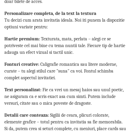
doar bilete de acces.
Personalizare completa, de la text la textura
Tu decizi cum arata invitatia ideala. Noi iti punem la dispozitie
optiuni variate pentru:
Hartie premium:
Texturata, mata, perlata – alegi ce se
potriveste cel mai bine cu tema nuntii tale. Fiecare tip de hartie
adauga un efect vizual si tactil unic.
Fonturi creative:
Caligrafie romantica sau litere moderne,
curate – tu alegi stilul care "suna" ca voi. Fontul schimba
complet aspectul invitatiei.
Text personalizat:
Fie ca vrei un mesaj haios sau unul poetic,
ne asiguram ca e scris exact asa cum simti. Putem include
versuri, citate sau o mica poveste de dragoste.
Detalii care conteaza:
Sigilii de ceara, plicuri colorate,
elemente grafice – totul pentru ca invitatia sa fie memorabila.
Si da, putem crea si seturi complete, cu meniuri, place cards sau