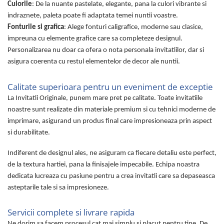
Culorile
: De la nuante pastelate, elegante, pana la culori vibrante si
indraznete, paleta poate fi adaptata temei nuntii voastre.
Fonturile si grafica
: Alege fonturi caligrafice, moderne sau clasice,
impreuna cu elemente grafice care sa completeze designul.
Personalizarea nu doar ca ofera o nota personala invitatiilor, dar si
asigura coerenta cu restul elementelor de decor ale nuntii.
Calitate superioara pentru un eveniment de exceptie
La Invitatii Originale, punem mare pret pe calitate. Toate invitatiile
noastre sunt realizate din materiale premium si cu tehnici moderne de
imprimare, asigurand un produs final care impresioneaza prin aspect
si durabilitate.
Indiferent de designul ales, ne asiguram ca fiecare detaliu este perfect,
de la textura hartiei, pana la finisajele impecabile. Echipa noastra
dedicata lucreaza cu pasiune pentru a crea invitatii care sa depaseasca
asteptarile tale si sa impresioneze.
Servicii complete si livrare rapida
Ne dorim sa facem procesul cat mai simplu si placut pentru tine. De