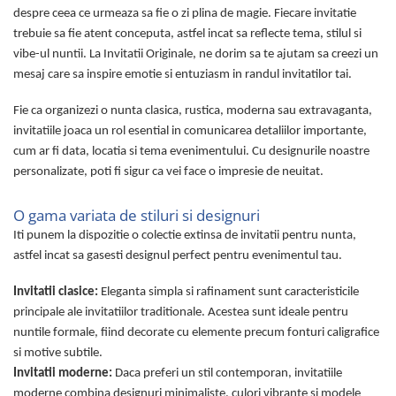
despre ceea ce urmeaza sa fie o zi plina de magie. Fiecare invitatie
trebuie sa fie atent conceputa, astfel incat sa reflecte tema, stilul si
vibe-ul nuntii. La Invitatii Originale, ne dorim sa te ajutam sa creezi un
mesaj care sa inspire emotie si entuziasm in randul invitatilor tai.
Fie ca organizezi o nunta clasica, rustica, moderna sau extravaganta,
invitatiile joaca un rol esential in comunicarea detaliilor importante,
cum ar fi data, locatia si tema evenimentului. Cu designurile noastre
personalizate, poti fi sigur ca vei face o impresie de neuitat.
O gama variata de stiluri si designuri
Iti punem la dispozitie o colectie extinsa de invitatii pentru nunta,
astfel incat sa gasesti designul perfect pentru evenimentul tau.
Invitatii clasice:
Eleganta simpla si rafinament sunt caracteristicile
principale ale invitatiilor traditionale. Acestea sunt ideale pentru
nuntile formale, fiind decorate cu elemente precum fonturi caligrafice
si motive subtile.
Invitatii moderne:
Daca preferi un stil contemporan, invitatiile
moderne combina designuri minimaliste, culori vibrante si modele