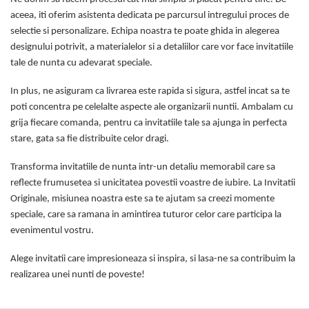
aceea, iti oferim asistenta dedicata pe parcursul intregului proces de
selectie si personalizare. Echipa noastra te poate ghida in alegerea
designului potrivit, a materialelor si a detaliilor care vor face invitatiile
tale de nunta cu adevarat speciale.
In plus, ne asiguram ca livrarea este rapida si sigura, astfel incat sa te
poti concentra pe celelalte aspecte ale organizarii nuntii. Ambalam cu
grija fiecare comanda, pentru ca invitatiile tale sa ajunga in perfecta
stare, gata sa fie distribuite celor dragi.
Transforma invitatiile de nunta intr-un detaliu memorabil care sa
reflecte frumusetea si unicitatea povestii voastre de iubire. La Invitatii
Originale, misiunea noastra este sa te ajutam sa creezi momente
speciale, care sa ramana in amintirea tuturor celor care participa la
evenimentul vostru.
Alege invitatii care impresioneaza si inspira, si lasa-ne sa contribuim la
realizarea unei nunti de poveste!