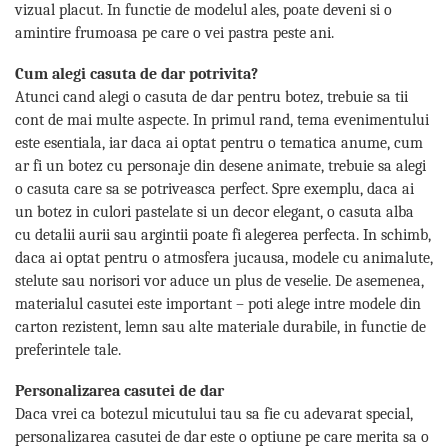
vizual placut. In functie de modelul ales, poate deveni si o
amintire frumoasa pe care o vei pastra peste ani.
Cum alegi casuta de dar potrivita?
Atunci cand alegi o casuta de dar pentru botez, trebuie sa tii
cont de mai multe aspecte. In primul rand, tema evenimentului
este esentiala, iar daca ai optat pentru o tematica anume, cum
ar fi un botez cu personaje din desene animate, trebuie sa alegi
o casuta care sa se potriveasca perfect. Spre exemplu, daca ai
un botez in culori pastelate si un decor elegant, o casuta alba
cu detalii aurii sau argintii poate fi alegerea perfecta. In schimb,
daca ai optat pentru o atmosfera jucausa, modele cu animalute,
stelute sau norisori vor aduce un plus de veselie. De asemenea,
materialul casutei este important – poti alege intre modele din
carton rezistent, lemn sau alte materiale durabile, in functie de
preferintele tale.
Personalizarea casutei de dar
Daca vrei ca botezul micutului tau sa fie cu adevarat special,
personalizarea casutei de dar este o optiune pe care merita sa o