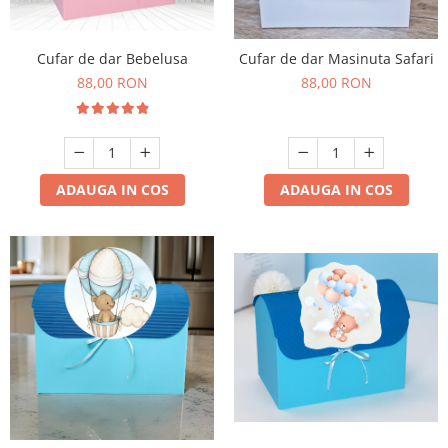
Meniuri & nr de BOTEZ
Pahare Miri & Nasi
Plicuri si cartoane pentru INVITATII
Cocarde nunta
Cufar de dar Bebelusa
Cufar de dar Masinuta Safari
88,00 RON
88,00 RON
TAVA pentru MOT
Inmormatare/pomana
Cruciulite de BOTEZ
Meniuri pentru NUNTA
Invitatii BANCHET
Decoratiuni NUNTA
Baloane & decoratiuni BOTEZ
ADAUGA IN COS
ADAUGA IN COS
Trusouri & Lumanari Botez