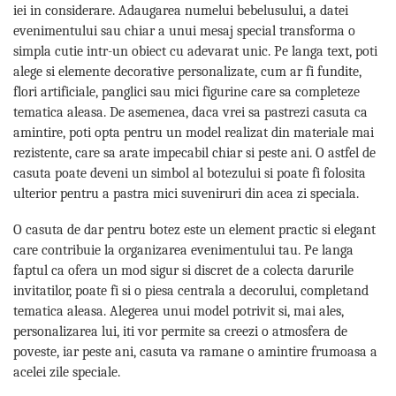
iei in considerare. Adaugarea numelui bebelusului, a datei
evenimentului sau chiar a unui mesaj special transforma o
simpla cutie intr-un obiect cu adevarat unic. Pe langa text, poti
alege si elemente decorative personalizate, cum ar fi fundite,
flori artificiale, panglici sau mici figurine care sa completeze
tematica aleasa. De asemenea, daca vrei sa pastrezi casuta ca
amintire, poti opta pentru un model realizat din materiale mai
rezistente, care sa arate impecabil chiar si peste ani. O astfel de
casuta poate deveni un simbol al botezului si poate fi folosita
ulterior pentru a pastra mici suveniruri din acea zi speciala.
O casuta de dar pentru botez este un element practic si elegant
care contribuie la organizarea evenimentului tau. Pe langa
faptul ca ofera un mod sigur si discret de a colecta darurile
invitatilor, poate fi si o piesa centrala a decorului, completand
tematica aleasa. Alegerea unui model potrivit si, mai ales,
personalizarea lui, iti vor permite sa creezi o atmosfera de
poveste, iar peste ani, casuta va ramane o amintire frumoasa a
acelei zile speciale.