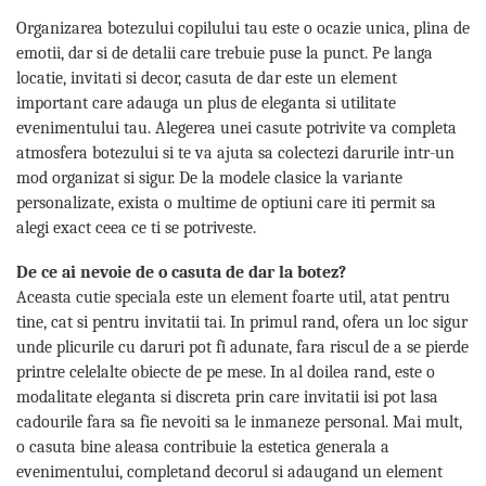
Organizarea botezului copilului tau este o ocazie unica, plina de
emotii, dar si de detalii care trebuie puse la punct. Pe langa
locatie, invitati si decor, casuta de dar este un element
important care adauga un plus de eleganta si utilitate
evenimentului tau. Alegerea unei casute potrivite va completa
atmosfera botezului si te va ajuta sa colectezi darurile intr-un
mod organizat si sigur. De la modele clasice la variante
personalizate, exista o multime de optiuni care iti permit sa
alegi exact ceea ce ti se potriveste.
De ce ai nevoie de o casuta de dar la botez?
Aceasta cutie speciala este un element foarte util, atat pentru
tine, cat si pentru invitatii tai. In primul rand, ofera un loc sigur
unde plicurile cu daruri pot fi adunate, fara riscul de a se pierde
printre celelalte obiecte de pe mese. In al doilea rand, este o
modalitate eleganta si discreta prin care invitatii isi pot lasa
cadourile fara sa fie nevoiti sa le inmaneze personal. Mai mult,
o casuta bine aleasa contribuie la estetica generala a
evenimentului, completand decorul si adaugand un element